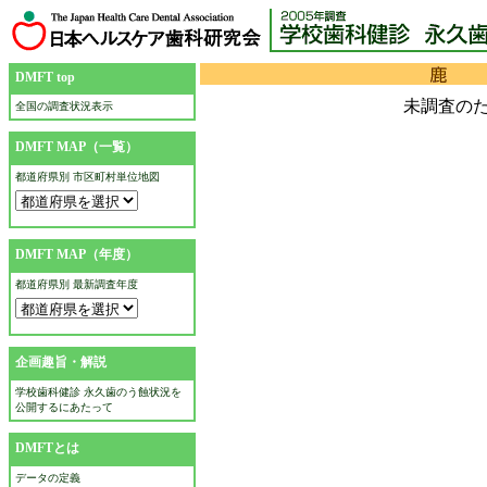
DMFT top
未調査の
全国の調査状況表示
DMFT MAP（一覧）
都道府県別 市区町村単位地図
DMFT MAP（年度）
都道府県別 最新調査年度
企画趣旨・解説
学校歯科健診 永久歯のう蝕状況を
公開するにあたって
DMFTとは
データの定義