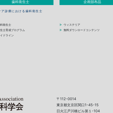
歯科衛生士
企画頒布品
ケア診療における歯科衛生士
歯科衛生士
ウィステリア
衛生士育成プログラム
無料ダウンロードコンテンツ
ガイドライン
〒112-0014
東京都文京区関口1-45-15
日火江戸川橋ビル第１-104