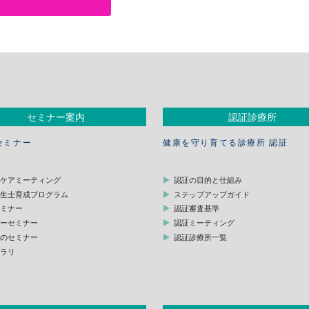
セミナー案内
認証診療所
セミナー
健康を守り育てる診療所 認証
スケアミーティング
認証の目的と仕組み
衛生士育成プログラム
ステップアップガイド
セミナー
認証審査基準
デーセミナー
認証ミーティング
他のセミナー
認証診療所一覧
ブラリ