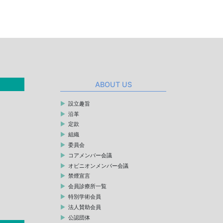
ABOUT US
設立趣旨
沿革
定款
組織
委員会
コアメンバー会議
オピニオンメンバー会議
禁煙宣言
会員診療所一覧
特別学術会員
法人賛助会員
公認団体