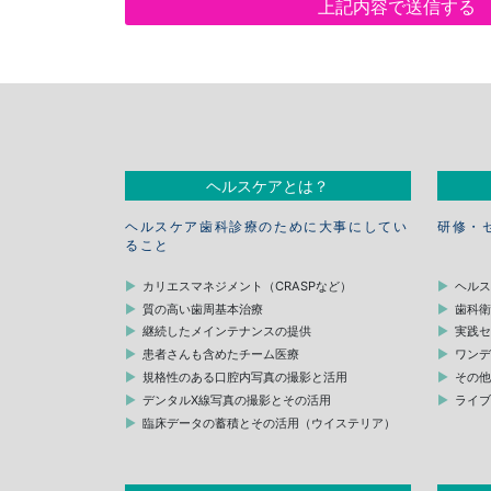
ヘルスケアとは？
ヘルスケア歯科診療のために大事にしてい
研修・
ること
カリエスマネジメント（CRASPなど）
ヘル
質の高い歯周基本治療
歯科
継続したメインテナンスの提供
実践
患者さんも含めたチーム医療
ワン
規格性のある口腔内写真の撮影と活用
その
デンタルX線写真の撮影とその活用
ライ
臨床データの蓄積とその活用（ウイステリア）