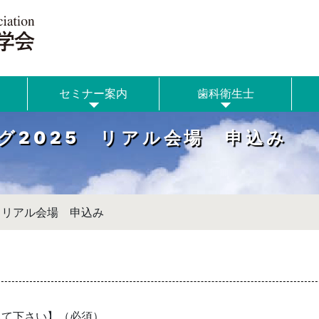
セミナー案内
歯科衛生士
グ2025 リアル会場 申込み
 リアル会場 申込み
れて下さい】（必須）