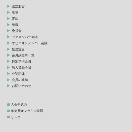
設立趣旨
沿革
定款
組織
委員会
コアメンバー会議
オピニオンメンバー会議
禁煙宣言
会員診療所一覧
特別学術会員
法人賛助会員
公認団体
会員の業績
お問い合わせ
入会申込み
年会費オンライン決済
リンク