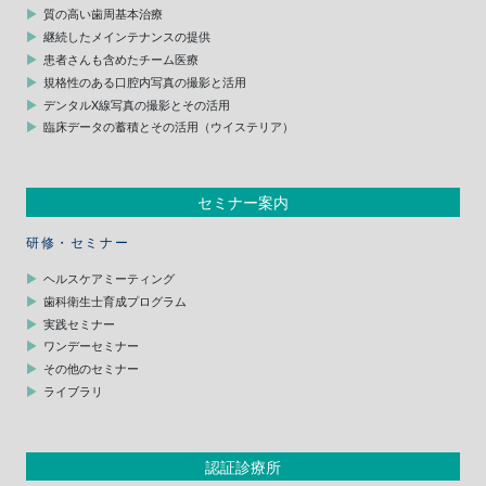
質の高い歯周基本治療
継続したメインテナンスの提供
患者さんも含めたチーム医療
規格性のある口腔内写真の撮影と活用
デンタルX線写真の撮影とその活用
臨床データの蓄積とその活用（ウイステリア）
セミナー案内
研修・セミナー
ヘルスケアミーティング
歯科衛生士育成プログラム
実践セミナー
ワンデーセミナー
その他のセミナー
ライブラリ
認証診療所