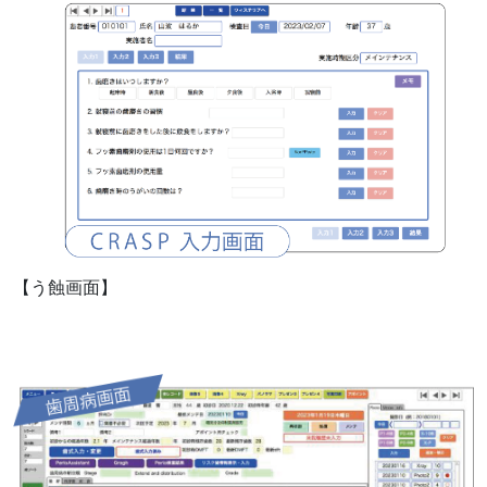
【う蝕画面】