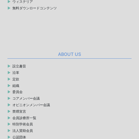
ウィステリア
無料ダウンロードコンテンツ
ABOUT US
設立趣旨
沿革
定款
組織
委員会
コアメンバー会議
オピニオンメンバー会議
禁煙宣言
会員診療所一覧
特別学術会員
法人賛助会員
公認団体