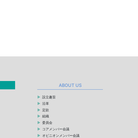
ABOUT US
設立趣旨
沿革
定款
組織
委員会
コアメンバー会議
オピニオンメンバー会議