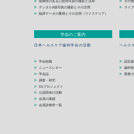
規格性のある口腔内写真の撮影と活用
その
デンタルX線写真の撮影とその活用
ライ
臨床データの蓄積とその活用（ウイステリア）
学会のご案内
日本ヘルスケア歯科学会の活動
ヘルス
学会組織
認定
ニュースレター
歯科
学会誌
業務
調査・研究
Doプロジェクト
公認団体の活動
会員の業績
会員診療所一覧