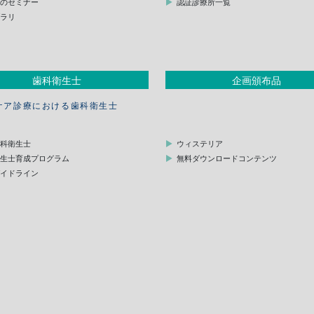
他のセミナー
認証診療所一覧
ブラリ
歯科衛生士
企画頒布品
ケア診療における歯科衛生士
歯科衛生士
ウィステリア
衛生士育成プログラム
無料ダウンロードコンテンツ
ガイドライン