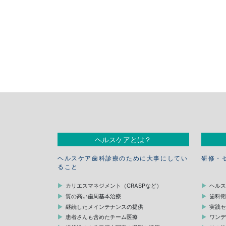
ヘルスケアとは？
ヘルスケア歯科診療のために大事にしてい
研修・
ること
カリエスマネジメント（CRASPなど）
ヘル
質の高い歯周基本治療
歯科
継続したメインテナンスの提供
実践
患者さんも含めたチーム医療
ワン