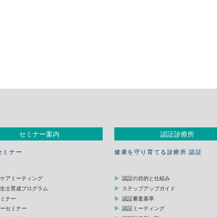
セミナー案内
認証診療所
セミナー
健康を守り育てる診療所 認証
スケアミーティング
認証の目的と仕組み
衛生士育成プログラム
ステップアップガイド
セミナー
認証審査基準
デーセミナー
認証ミーティング