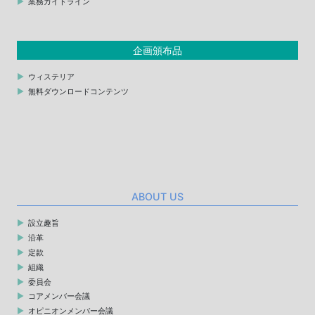
業務ガイドライン
企画頒布品
ウィステリア
無料ダウンロードコンテンツ
ABOUT US
設立趣旨
沿革
定款
組織
委員会
コアメンバー会議
オピニオンメンバー会議