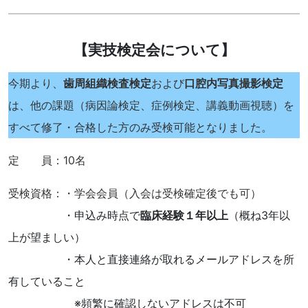
【実技検定会について】
今期より、
歯周組織検査検定
および
口腔内写真撮影検定
は、他の課題（病因論検定、症例検定、講義動画視聴）を
すべて修了・合格した方のみ受検可能となりました。
定 員：10名
受検資格：・学会会員（入会は受検確定後でも可）
・申込み時点で
臨床経験１年以上
（概ね3年以
上が望ましい）
・本人と直接連絡が取れるメールアドレスを所
有していること
※頻繁に確認しないアドレスは不可