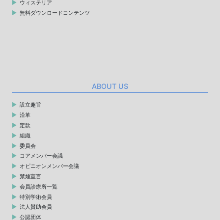
ウィステリア
無料ダウンロードコンテンツ
ABOUT US
設立趣旨
沿革
定款
組織
委員会
コアメンバー会議
オピニオンメンバー会議
禁煙宣言
会員診療所一覧
特別学術会員
法人賛助会員
公認団体