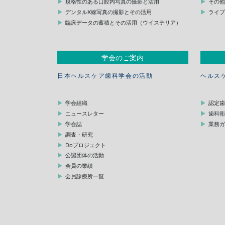
規格性のある口腔内写真の撮影と活用
その
デンタルX線写真の撮影とその活用
ライ
臨床データの蓄積とその活用（ウイステリア）
学会のご案内
日本ヘルスケア歯科学会の活動
ヘルス
学会組織
認定
ニュースレター
歯科
学会誌
業務
調査・研究
Doプロジェクト
公認団体の活動
会員の業績
会員診療所一覧