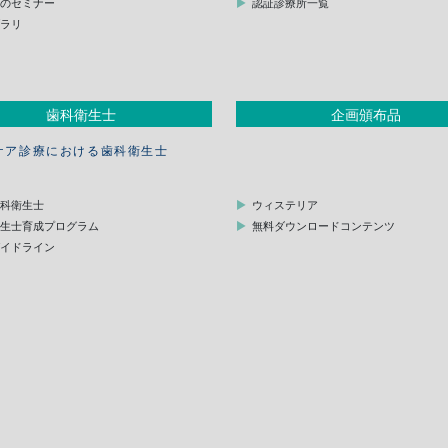
他のセミナー
認証診療所一覧
ブラリ
歯科衛生士
企画頒布品
ケア診療における歯科衛生士
歯科衛生士
ウィステリア
衛生士育成プログラム
無料ダウンロードコンテンツ
ガイドライン