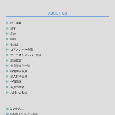
ABOUT US
設立趣旨
沿革
定款
組織
委員会
コアメンバー会議
オピニオンメンバー会議
禁煙宣言
会員診療所一覧
特別学術会員
法人賛助会員
公認団体
会員の業績
お問い合わせ
入会申込み
年会費オンライン決済