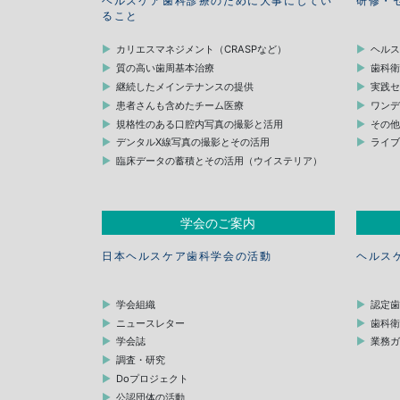
ヘルスケア歯科診療のために大事にしてい
研修・
ること
カリエスマネジメント（CRASPなど）
ヘル
質の高い歯周基本治療
歯科
継続したメインテナンスの提供
実践
患者さんも含めたチーム医療
ワン
規格性のある口腔内写真の撮影と活用
その
デンタルX線写真の撮影とその活用
ライ
臨床データの蓄積とその活用（ウイステリア）
学会のご案内
日本ヘルスケア歯科学会の活動
ヘルス
学会組織
認定
ニュースレター
歯科
学会誌
業務
調査・研究
Doプロジェクト
公認団体の活動