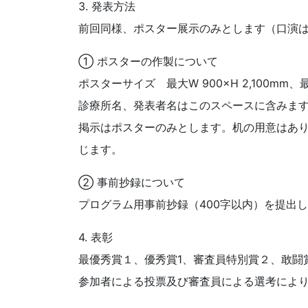
3. 発表方法
前回同様、ポスター展示のみとします（口演
① ポスターの作製について
ポスターサイズ 最大W 900×H 2,100mm、最
診療所名、発表者名はこのスペースに含みま
掲示はポスターのみとします。机の用意はあ
じます。
② 事前抄録について
プログラム用事前抄録（400字以内）を提出
4. 表彰
最優秀賞１、優秀賞1、審査員特別賞２、敢闘
参加者による投票及び審査員による選考によ