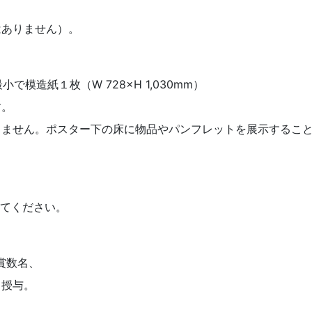
はありません）。
小で模造紙１枚（W 728×H 1,030mm）
す。
りません。ポスター下の床に物品やパンフレットを展示するこ
してください。
賞数名、
り授与。