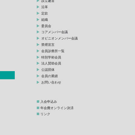
設立趣旨
沿革
定款
組織
委員会
コアメンバー会議
オピニオンメンバー会議
禁煙宣言
会員診療所一覧
特別学術会員
法人賛助会員
公認団体
会員の業績
お問い合わせ
入会申込み
年会費オンライン決済
リンク