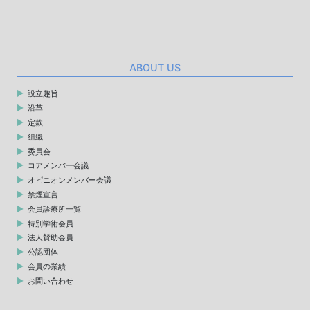
ABOUT US
設立趣旨
沿革
定款
組織
委員会
コアメンバー会議
オピニオンメンバー会議
禁煙宣言
会員診療所一覧
特別学術会員
法人賛助会員
公認団体
会員の業績
お問い合わせ