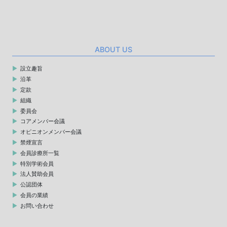
ABOUT US
設立趣旨
沿革
定款
組織
委員会
コアメンバー会議
オピニオンメンバー会議
禁煙宣言
会員診療所一覧
特別学術会員
法人賛助会員
公認団体
会員の業績
お問い合わせ