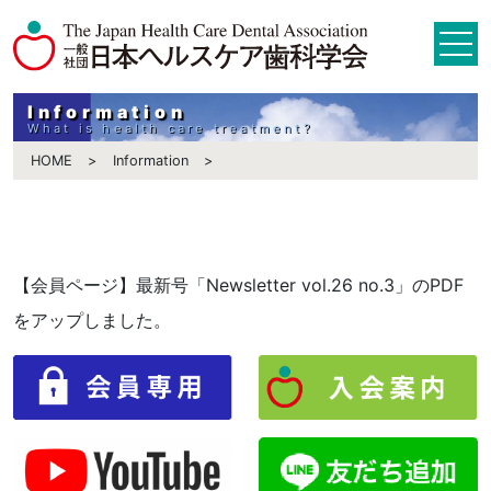
Information
What is health care treatment?
HOME
Information
【会員ページ】最新号「Newsletter vol.26 no.3」のPDF
をアップしました。