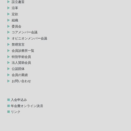
設立趣旨
沿革
定款
組織
委員会
コアメンバー会議
オピニオンメンバー会議
禁煙宣言
会員診療所一覧
特別学術会員
法人賛助会員
公認団体
会員の業績
お問い合わせ
入会申込み
年会費オンライン決済
リンク