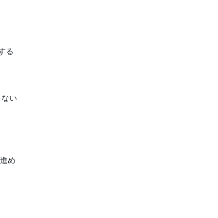
する
しない
を進め