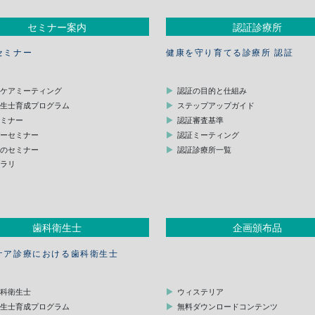
セミナー案内
認証診療所
セミナー
健康を守り育てる診療所 認証
スケアミーティング
認証の目的と仕組み
衛生士育成プログラム
ステップアップガイド
セミナー
認証審査基準
デーセミナー
認証ミーティング
他のセミナー
認証診療所一覧
ブラリ
歯科衛生士
企画頒布品
ケア診療における歯科衛生士
歯科衛生士
ウィステリア
衛生士育成プログラム
無料ダウンロードコンテンツ