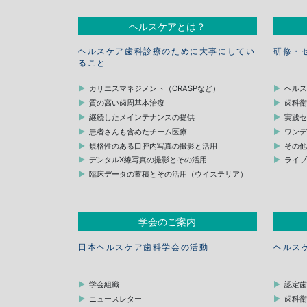
ヘルスケアとは？
ヘルスケア歯科診療のために大事にしてい
研修・
ること
カリエスマネジメント（CRASPなど）
ヘル
質の高い歯周基本治療
歯科
継続したメインテナンスの提供
実践
患者さんも含めたチーム医療
ワン
規格性のある口腔内写真の撮影と活用
その
デンタルX線写真の撮影とその活用
ライ
臨床データの蓄積とその活用（ウイステリア）
学会のご案内
日本ヘルスケア歯科学会の活動
ヘルス
学会組織
認定
ニュースレター
歯科