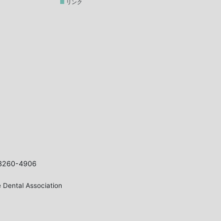
リンク
3260-4906
 Dental Association