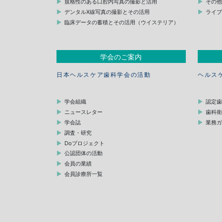
規格性のある口腔内写真の撮影と活用
その
デンタルX線写真の撮影とその活用
ライ
臨床データの蓄積とその活用（ウイステリア）
学会のご案内
日本ヘルスケア歯科学会の活動
ヘルス
学会組織
認定
ニュースレター
歯科
学会誌
業務
調査・研究
Doプロジェクト
公認団体の活動
会員の業績
会員診療所一覧