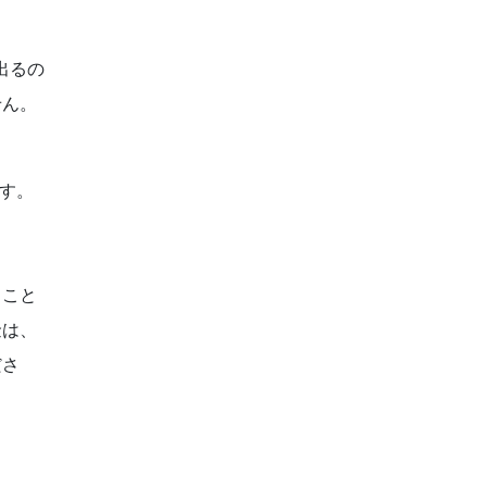
出るの
せん。
す。
うこと
金は、
ださ