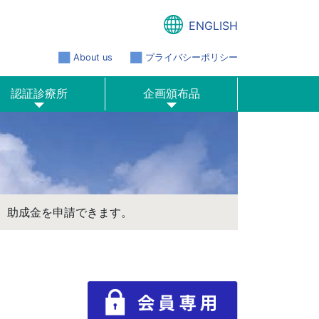
ENGLISH
About us
プライバシーポリシー
認証診療所
企画頒布品
、助成金を申請できます。
ア