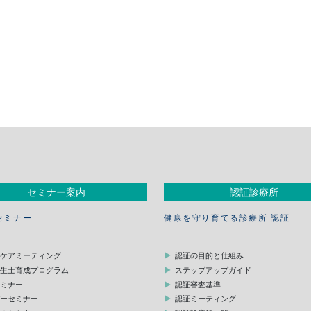
セミナー案内
認証診療所
セミナー
健康を守り育てる診療所 認証
スケアミーティング
認証の目的と仕組み
衛生士育成プログラム
ステップアップガイド
セミナー
認証審査基準
デーセミナー
認証ミーティング