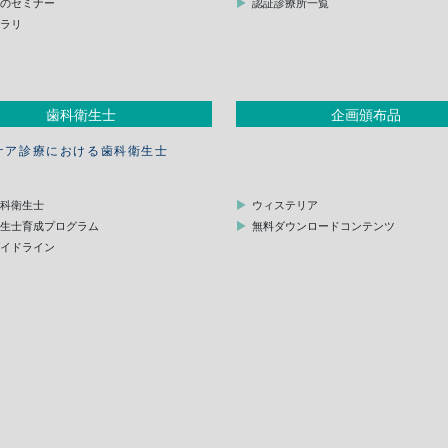
他のセミナー
認証診療所一覧
ブラリ
歯科衛生士
企画頒布品
ケア診療における歯科衛生士
歯科衛生士
ウィステリア
衛生士育成プログラム
無料ダウンロードコンテンツ
ガイドライン