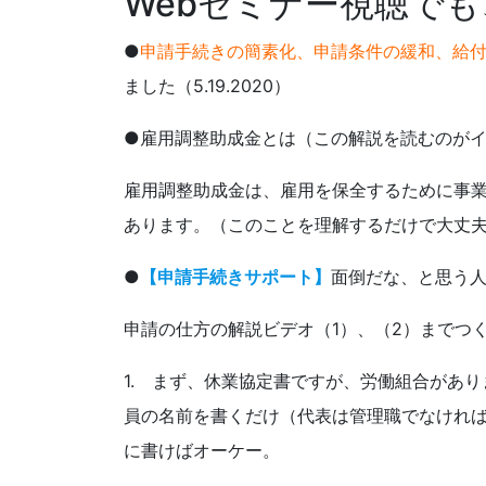
Webセミナー視聴で
●
申請手続きの簡素化、申請条件の緩和、給
ました
（5.19.2020）
●
雇用調整助成金とは
（この解説を読むのがイ
雇用調整助成金は、雇用を保全するために事
あります。（このことを理解するだけで大丈
●
【申請手続きサポート】
面倒だな、と思う
申請の仕方の解説ビデオ
（1）、
（2）
までつ
1. まず、休業協定書ですが、労働組合があ
員の名前を書くだけ（代表は管理職でなけれ
に書けばオーケー。