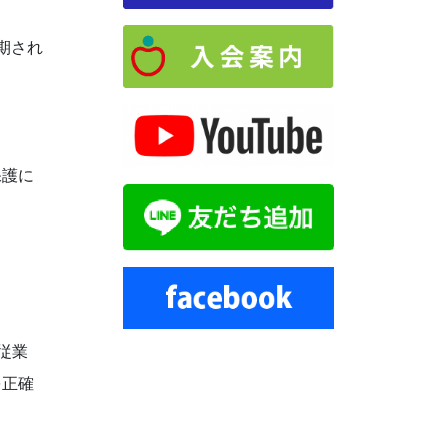
期され
保護に
従業
を正確