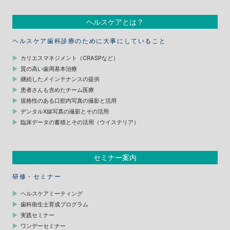
ヘルスケアとは？
ヘルスケア歯科診療のために大事にしていること
カリエスマネジメント（CRASPなど）
質の高い歯周基本治療
継続したメインテナンスの提供
患者さんも含めたチーム医療
規格性のある口腔内写真の撮影と活用
デンタルX線写真の撮影とその活用
臨床データの蓄積とその活用（ウイステリア）
セミナー案内
研修・セミナー
ヘルスケアミーティング
歯科衛生士育成プログラム
実践セミナー
ワンデーセミナー