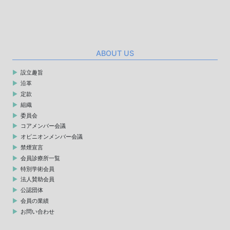
ABOUT US
設立趣旨
沿革
定款
組織
委員会
コアメンバー会議
オピニオンメンバー会議
禁煙宣言
会員診療所一覧
特別学術会員
法人賛助会員
公認団体
会員の業績
お問い合わせ