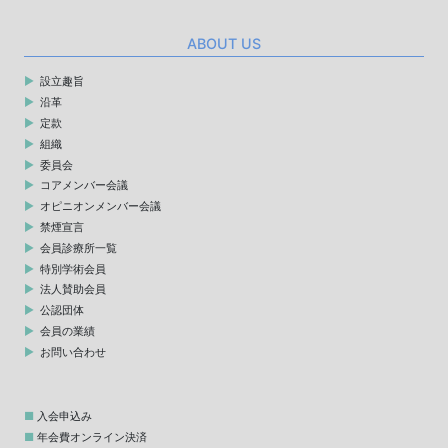
ABOUT US
設立趣旨
沿革
定款
組織
委員会
コアメンバー会議
オピニオンメンバー会議
禁煙宣言
会員診療所一覧
特別学術会員
法人賛助会員
公認団体
会員の業績
お問い合わせ
入会申込み
年会費オンライン決済