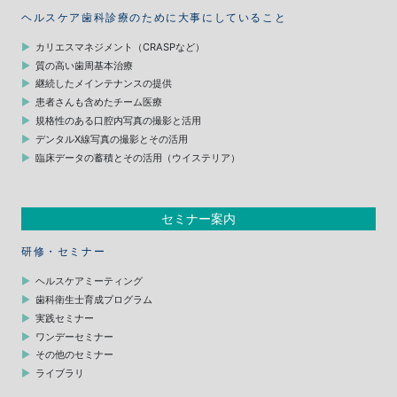
ヘルスケア歯科診療のために大事にしていること
カリエスマネジメント（CRASPなど）
質の高い歯周基本治療
継続したメインテナンスの提供
患者さんも含めたチーム医療
規格性のある口腔内写真の撮影と活用
デンタルX線写真の撮影とその活用
臨床データの蓄積とその活用（ウイステリア）
セミナー案内
研修・セミナー
ヘルスケアミーティング
歯科衛生士育成プログラム
実践セミナー
ワンデーセミナー
その他のセミナー
ライブラリ