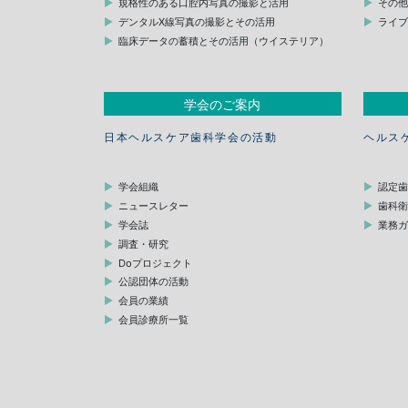
規格性のある口腔内写真の撮影と活用
その
デンタルX線写真の撮影とその活用
ライ
臨床データの蓄積とその活用（ウイステリア）
学会のご案内
日本ヘルスケア歯科学会の活動
ヘルス
学会組織
認定
ニュースレター
歯科
学会誌
業務
調査・研究
Doプロジェクト
公認団体の活動
会員の業績
会員診療所一覧