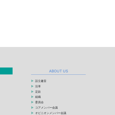
ABOUT US
設立趣旨
沿革
定款
組織
委員会
コアメンバー会議
オピニオンメンバー会議