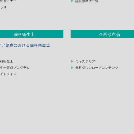
他のセミナー
認証診療所一覧
ブラリ
歯科衛生士
企画頒布品
ケア診療における歯科衛生士
歯科衛生士
ウィステリア
衛生士育成プログラム
無料ダウンロードコンテンツ
ガイドライン