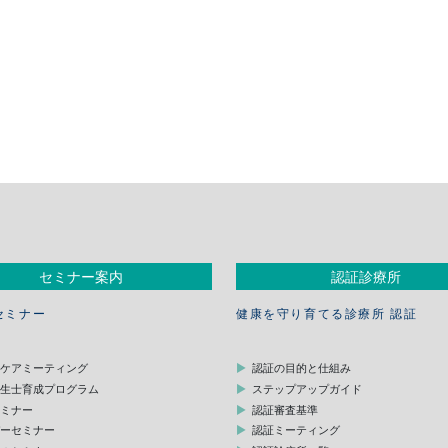
セミナー案内
認証診療所
セミナー
健康を守り育てる診療所 認証
スケアミーティング
認証の目的と仕組み
衛生士育成プログラム
ステップアップガイド
セミナー
認証審査基準
デーセミナー
認証ミーティング