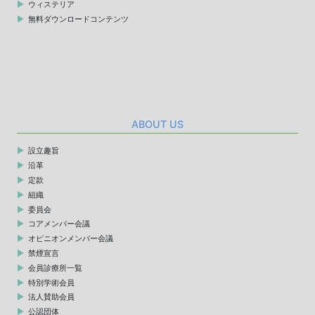
ウィステリア
無料ダウンロードコンテンツ
ABOUT US
設立趣旨
沿革
定款
組織
委員会
コアメンバー会議
オピニオンメンバー会議
禁煙宣言
会員診療所一覧
特別学術会員
法人賛助会員
公認団体