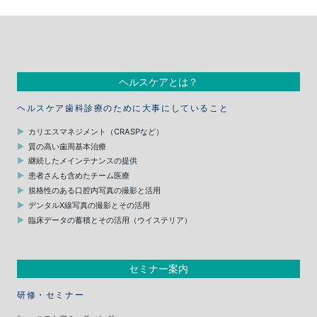
ヘルスケアとは？
ヘルスケア歯科診療のために大事にしていること
カリエスマネジメント（CRASPなど）
質の高い歯周基本治療
継続したメインテナンスの提供
患者さんも含めたチーム医療
規格性のある口腔内写真の撮影と活用
デンタルX線写真の撮影とその活用
臨床データの蓄積とその活用（ウイステリア）
セミナー案内
研修・セミナー