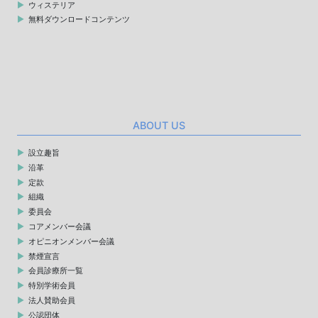
ウィステリア
無料ダウンロードコンテンツ
ABOUT US
設立趣旨
沿革
定款
組織
委員会
コアメンバー会議
オピニオンメンバー会議
禁煙宣言
会員診療所一覧
特別学術会員
法人賛助会員
公認団体