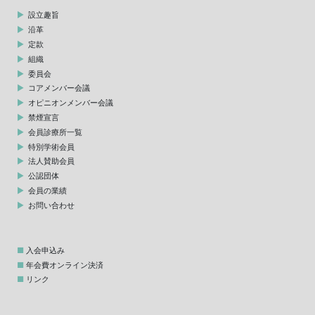
設立趣旨
沿革
定款
組織
委員会
コアメンバー会議
オピニオンメンバー会議
禁煙宣言
会員診療所一覧
特別学術会員
法人賛助会員
公認団体
会員の業績
お問い合わせ
入会申込み
年会費オンライン決済
リンク