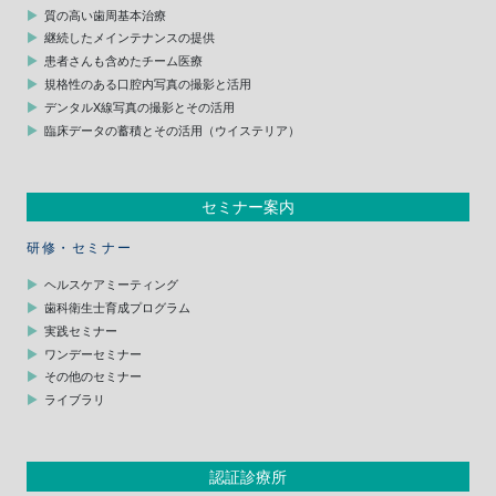
質の高い歯周基本治療
継続したメインテナンスの提供
患者さんも含めたチーム医療
規格性のある口腔内写真の撮影と活用
デンタルX線写真の撮影とその活用
臨床データの蓄積とその活用（ウイステリア）
セミナー案内
研修・セミナー
ヘルスケアミーティング
歯科衛生士育成プログラム
実践セミナー
ワンデーセミナー
その他のセミナー
ライブラリ
認証診療所