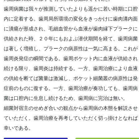
歯周病菌は我々が推測していたよりも遥かに若い時期に口腔
内に定着する。歯周局所環境の変化をきっかけに歯肉溝内面
に潰瘍が形成され、毛細血管から血液が歯肉縁下プラークに
供給された時、２０年にもおよぶ潜伏期間を経て、歯周病菌
は著しく増殖し、プラークの病原性は一気に高まる。これが
歯周炎発症の瞬間である。歯周ポケット内に血液が供給され
続ける限り、歯周炎は持続する。一方、歯周治療により血液
の供給を断てば菌量は激減し、ポケット細菌叢の病原性は発
症前のものに復する。一方、歯周治療が奏功しても、歯周病
菌は口腔内に生息し続けるため、歯周病に完治は無い。
細菌対宿主のせめぎ合いの観点から歯周病の本態を解説させ
ていただく。歯周治療を再考していただく切っ掛けとなれば
幸いである。