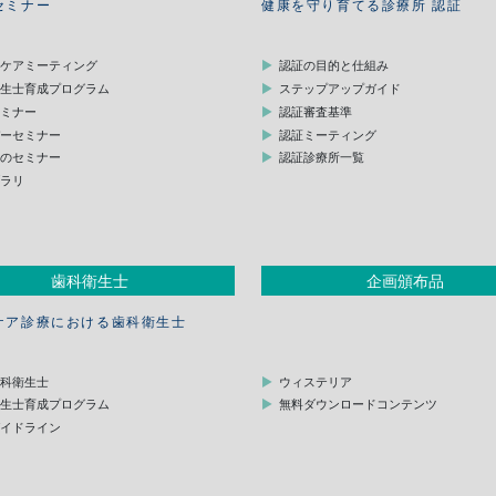
セミナー
健康を守り育てる診療所 認証
スケアミーティング
認証の目的と仕組み
衛生士育成プログラム
ステップアップガイド
セミナー
認証審査基準
デーセミナー
認証ミーティング
他のセミナー
認証診療所一覧
ブラリ
歯科衛生士
企画頒布品
ケア診療における歯科衛生士
歯科衛生士
ウィステリア
衛生士育成プログラム
無料ダウンロードコンテンツ
ガイドライン