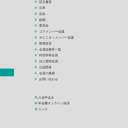
設立趣旨
沿革
定款
組織
委員会
コアメンバー会議
オピニオンメンバー会議
禁煙宣言
会員診療所一覧
特別学術会員
法人賛助会員
公認団体
会員の業績
お問い合わせ
入会申込み
年会費オンライン決済
リンク