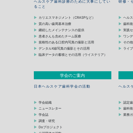
ヘルスケア歯科診療のために大事にしてい
研修・
ること
カリエスマネジメント（CRASPなど）
ヘル
質の高い歯周基本治療
歯科
継続したメインテナンスの提供
実践
患者さんも含めたチーム医療
ワン
規格性のある口腔内写真の撮影と活用
その
デンタルX線写真の撮影とその活用
ライ
臨床データの蓄積とその活用（ウイステリア）
学会のご案内
日本ヘルスケア歯科学会の活動
ヘルス
学会組織
認定
ニュースレター
歯科
学会誌
業務
調査・研究
Doプロジェクト