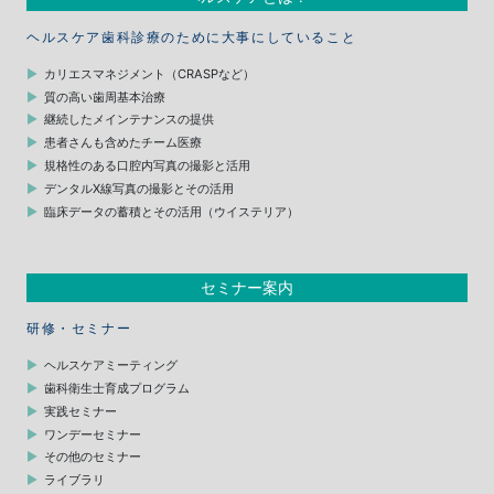
ヘルスケア歯科診療のために大事にしていること
カリエスマネジメント（CRASPなど）
質の高い歯周基本治療
継続したメインテナンスの提供
患者さんも含めたチーム医療
規格性のある口腔内写真の撮影と活用
デンタルX線写真の撮影とその活用
臨床データの蓄積とその活用（ウイステリア）
セミナー案内
研修・セミナー
ヘルスケアミーティング
歯科衛生士育成プログラム
実践セミナー
ワンデーセミナー
その他のセミナー
ライブラリ