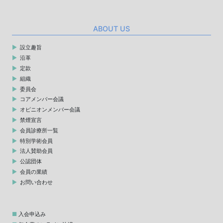
ABOUT US
設立趣旨
沿革
定款
組織
委員会
コアメンバー会議
オピニオンメンバー会議
禁煙宣言
会員診療所一覧
特別学術会員
法人賛助会員
公認団体
会員の業績
お問い合わせ
入会申込み