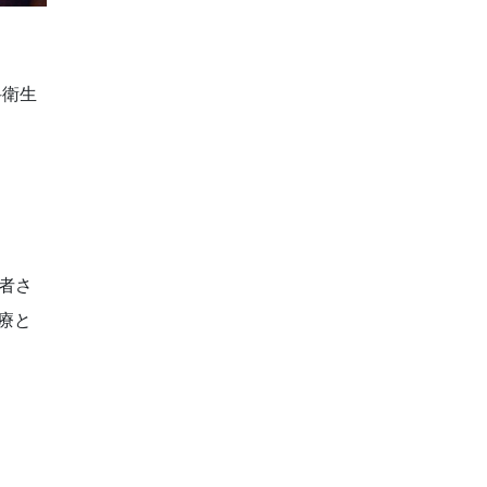
科衛生
者さ
療と