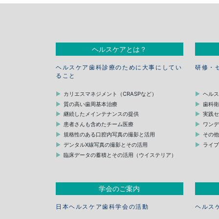
ヘルスケアとは？
ヘルスケア歯科診療のために大事にしてい
研修・
ること
カリエスマネジメント（CRASPなど）
ヘル
質の高い歯周基本治療
歯科
継続したメインテナンスの提供
実践
患者さんも含めたチーム医療
ワン
規格性のある口腔内写真の撮影と活用
その
デンタルX線写真の撮影とその活用
ライ
臨床データの蓄積とその活用（ウイステリア）
学会のご案内
日本ヘルスケア歯科学会の活動
ヘルス