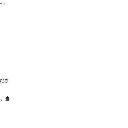
し、
ださ
）。当