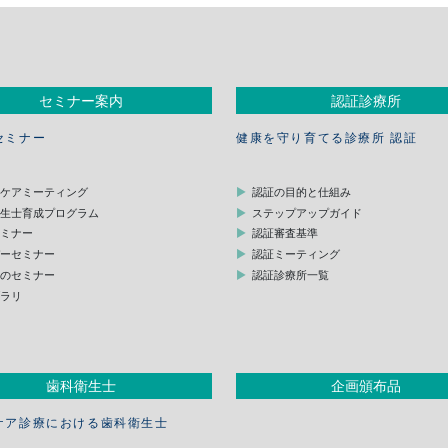
セミナー案内
認証診療所
セミナー
健康を守り育てる診療所 認証
スケアミーティング
認証の目的と仕組み
衛生士育成プログラム
ステップアップガイド
セミナー
認証審査基準
デーセミナー
認証ミーティング
他のセミナー
認証診療所一覧
ブラリ
歯科衛生士
企画頒布品
ケア診療における歯科衛生士