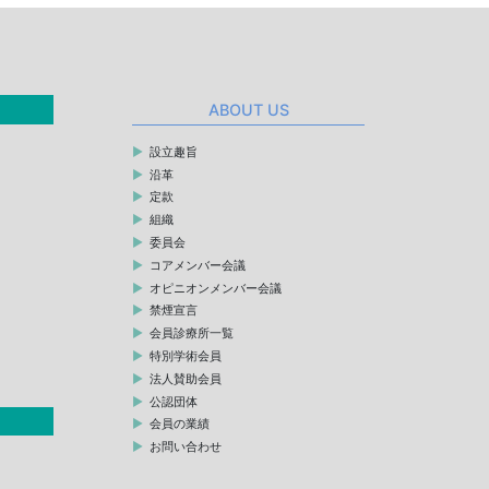
ABOUT US
設立趣旨
沿革
定款
組織
委員会
コアメンバー会議
オピニオンメンバー会議
禁煙宣言
会員診療所一覧
特別学術会員
法人賛助会員
公認団体
会員の業績
お問い合わせ