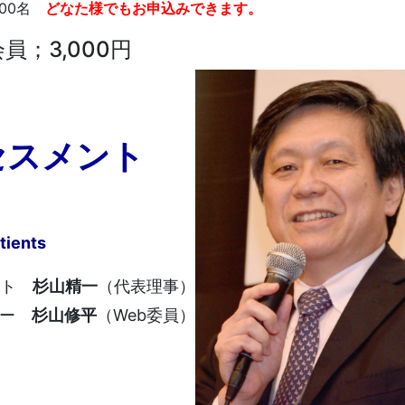
00名
どなた様でもお申込みできます。
員；3,000円
セスメント
tients
スト
杉山精一
（代表理事）
バー
杉山修平
（Web委員）