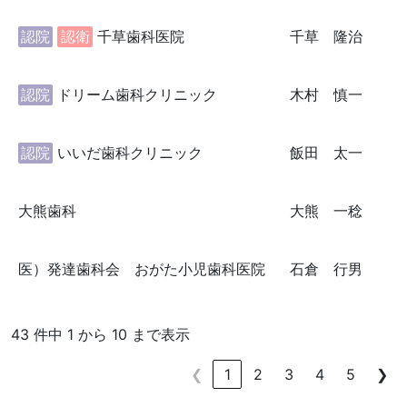
認院
認衛
千草歯科医院
千草 隆治
認院
ドリーム歯科クリニック
木村 慎一
認院
いいだ歯科クリニック
飯田 太一
大熊歯科
大熊 一稔
医）発達歯科会 おがた小児歯科医院
石倉 行男
43 件中 1 から 10 まで表示
❮
1
2
3
4
5
❯