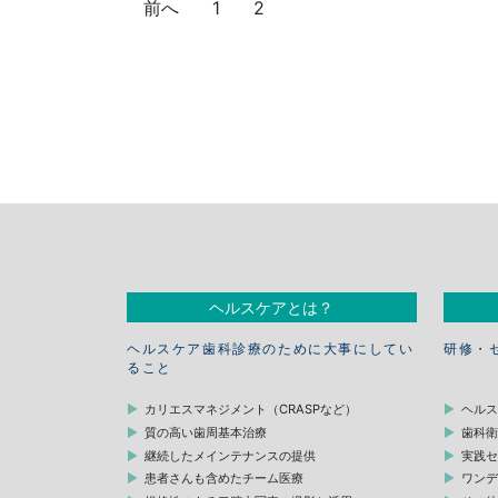
投
前へ
1
2
稿
の
ペ
ー
ジ
送
り
ヘルスケアとは？
ヘルスケア歯科診療のために大事にしてい
研修・
ること
カリエスマネジメント（CRASPなど）
ヘル
質の高い歯周基本治療
歯科
継続したメインテナンスの提供
実践
患者さんも含めたチーム医療
ワン