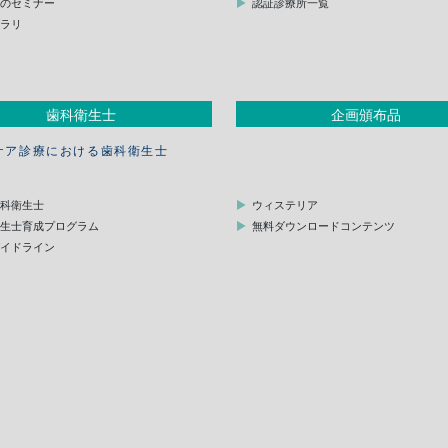
他のセミナー
認証診療所一覧
ブラリ
歯科衛生士
企画頒布品
ケア診療における歯科衛生士
歯科衛生士
ウィステリア
衛生士育成プログラム
無料ダウンロードコンテンツ
ガイドライン