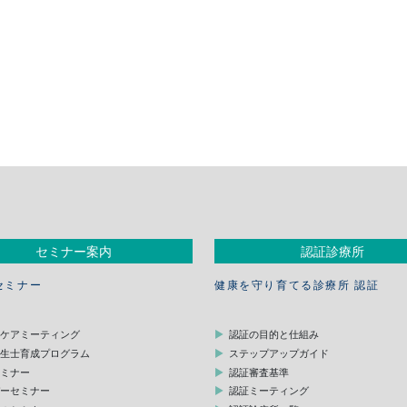
セミナー案内
認証診療所
セミナー
健康を守り育てる診療所 認証
スケアミーティング
認証の目的と仕組み
衛生士育成プログラム
ステップアップガイド
セミナー
認証審査基準
デーセミナー
認証ミーティング