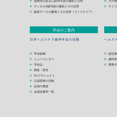
規格性のある口腔内写真の撮影と活用
その
デンタルX線写真の撮影とその活用
ライ
臨床データの蓄積とその活用（ウイステリア）
学会のご案内
日本ヘルスケア歯科学会の活動
ヘルス
学会組織
認定
ニュースレター
歯科
学会誌
業務
調査・研究
Doプロジェクト
公認団体の活動
会員の業績
会員診療所一覧